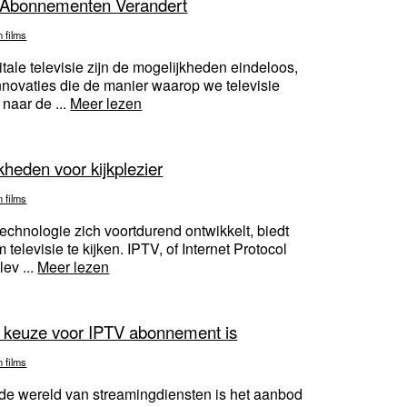
V Abonnementen Verandert
n films
tale televisie zijn de mogelijkheden eindeloos,
nnovaties die de manier waarop we televisie
 naar de ...
Meer lezen
heden voor kijkplezier
n films
echnologie zich voortdurend ontwikkelt, biedt
elevisie te kijken. IPTV, of Internet Protocol
lev ...
Meer lezen
keuze voor IPTV abonnement is
n films
e wereld van streamingdiensten is het aanbod