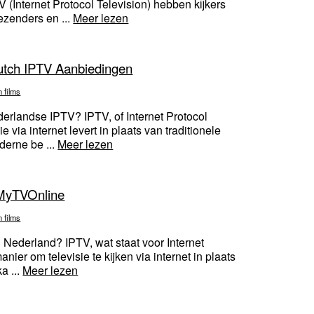
(Internet Protocol Television) hebben kijkers
ezenders en ...
Meer lezen
Dutch IPTV Aanbiedingen
n films
rlandse IPTV? IPTV, of Internet Protocol
e via internet levert in plaats van traditionele
derne be ...
Meer lezen
 MyTVOnline
n films
 Nederland? IPTV, wat staat voor Internet
nier om televisie te kijken via internet in plaats
a ...
Meer lezen