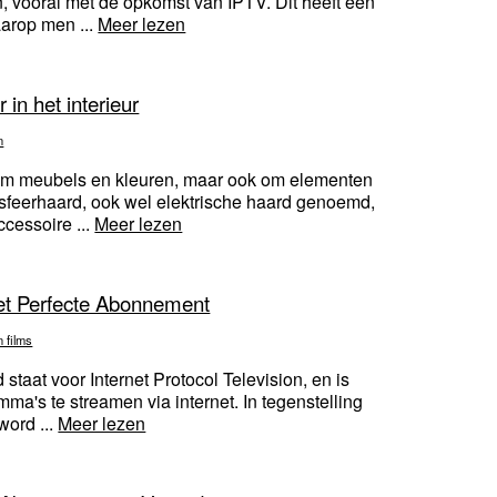
n, vooral met de opkomst van IPTV. Dit heeft een
arop men ...
Meer lezen
 in het interieur
n
en om meubels en kleuren, maar ook om elementen
 sfeerhaard, ook wel elektrische haard genoemd,
cessoire ...
Meer lezen
et Perfecte Abonnement
n films
taat voor Internet Protocol Television, en is
a's te streamen via internet. In tegenstelling
 word ...
Meer lezen