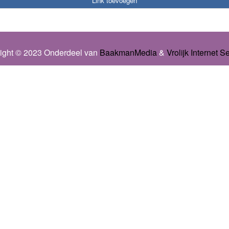
Link toevoegen
ight © 2023 Onderdeel van
BaakmanMedia
&
Vrolijk Internet S