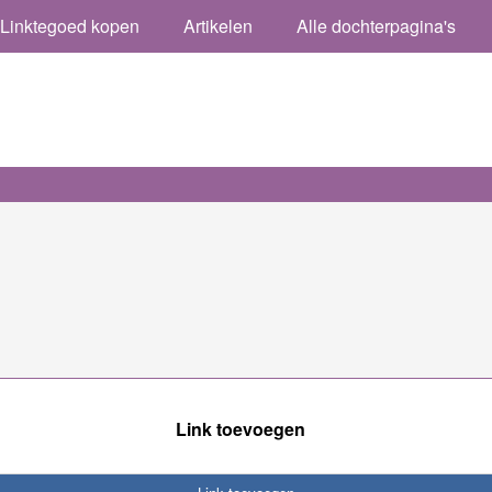
Linktegoed kopen
Artikelen
Alle dochterpagina's
Link toevoegen