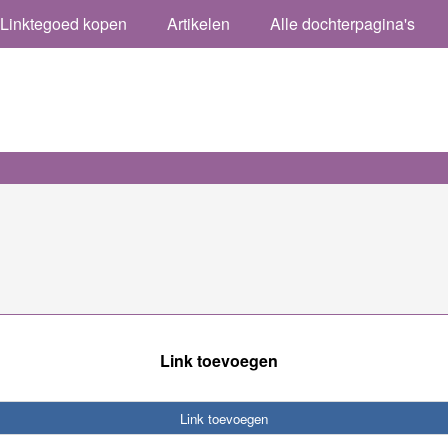
Linktegoed kopen
Artikelen
Alle dochterpagina's
Link toevoegen
Link toevoegen