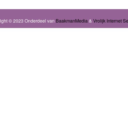
ight © 2023 Onderdeel van
BaakmanMedia
&
Vrolijk Internet S