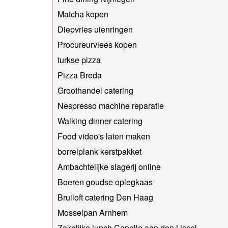
Matcha kopen
Diepvries uienringen
Procureurvlees kopen
turkse pizza
Pizza Breda
Groothandel catering
Nespresso machine reparatie
Walking dinner catering
Food video's laten maken
borrelplank kerstpakket
Ambachtelijke slagerij online
Boeren goudse oplegkaas
Bruiloft catering Den Haag
Mosselpan Arnhem
Zakelijke lunch Capelle aan den IJssel