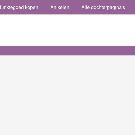
Linktegoed kopen
Artikelen
Alle dochterpagina's