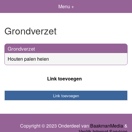
Menu +
Grondverzet
Grondverzet
Houten palen heien
Link toevoegen
Link toevoegen
Copyright © 2023 Onderdeel van
BaakmanMedia
&
Vrolijk Internet Services