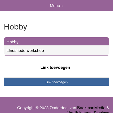
Menu +
Hobby
Hobby
Linosnede workshop
Link toevoegen
Link toevoegen
Copyright © 2023 Onderdeel van
BaakmanMedia
&
Vrolijk Internet Services