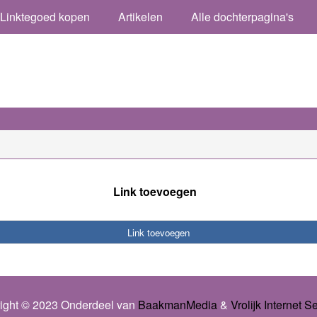
Linktegoed kopen
Artikelen
Alle dochterpagina's
Link toevoegen
Link toevoegen
ight © 2023 Onderdeel van
BaakmanMedia
&
Vrolijk Internet S